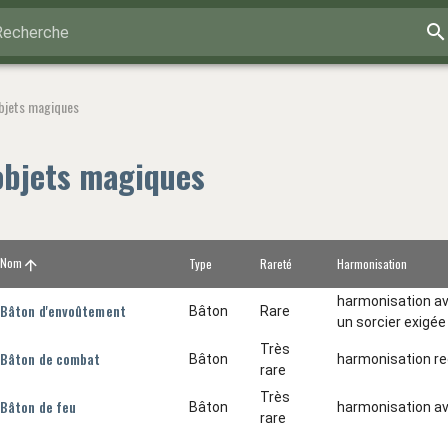
Recherche
objets magiques
 objets magiques
Nom
Type
Rareté
Harmonisation
harmonisation ave
Bâton d'envoûtement
Bâton
Rare
un sorcier exigée
Très
Bâton de combat
Bâton
harmonisation re
rare
Très
Bâton de feu
Bâton
harmonisation ave
rare