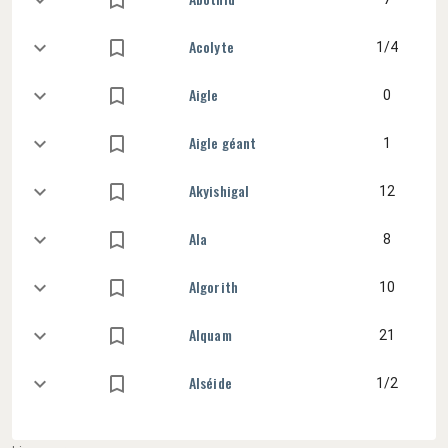
Acolyte
1/4
Aigle
0
Aigle géant
1
Akyishigal
12
Ala
8
Algorith
10
Alquam
21
Alséide
1/2