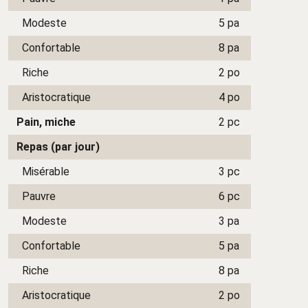
Modeste
5 pa
Confortable
8 pa
Riche
2 po
Aristocratique
4 po
Pain, miche
2 pc
Repas (par jour)
Misérable
3 pc
Pauvre
6 pc
Modeste
3 pa
Confortable
5 pa
Riche
8 pa
Aristocratique
2 po