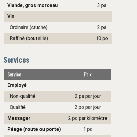
Viande, gros morceau
3 pa
Vin
Ordinaire (cruche)
2 pa
Raffiné (bouteille)
10 po
Services
Service
Prix
Employé
Non-qualifié
2 pa par jour
Qualifié
2 po par jour
Messager
2 pc par kilomètre
Péage (route ou porte)
1 pc