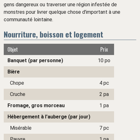
gens dangereux ou traverser une région infestée de
monstres pour livrer quelque chose d'important à une
communauté lointaine.
Nourriture, boisson et logement
Objet
Prix
Banquet (par personne)
10 po
Bière
Chope
4 pc
Cruche
2 pa
Fromage, gros morceau
1 pa
Hébergement à l'auberge (par jour)
Misérable
7 pc
Pauvre
1 pa