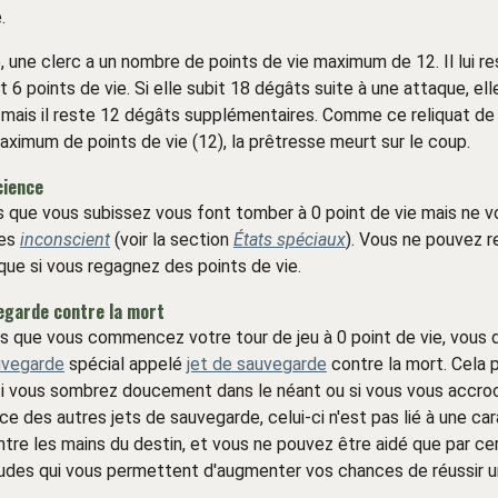
.
 une clerc a un nombre de points de vie maximum de 12. Il lui re
 6 points de vie. Si elle subit 18 dégâts suite à une attaque, el
, mais il reste 12 dégâts supplémentaires. Comme ce reliquat d
aximum de points de vie (12), la prêtresse meurt sur le coup.
cience
s que vous subissez vous font tomber à 0 point de vie mais ne v
tes
inconscient
(voir la section
États spéciaux
). Vous ne pouvez 
ue si vous regagnez des points de vie.
egarde contre la mort
s que vous commencez votre tour de jeu à 0 point de vie, vous 
uvegarde
spécial appelé
jet de sauvegarde
contre la mort. Cela
i vous sombrez doucement dans le néant ou si vous vous accroch
ce des autres jets de sauvegarde, celui-ci n'est pas lié à une car
tre les mains du destin, et vous ne pouvez être aidé que par cer
tudes qui vous permettent d'augmenter vos chances de réussir 