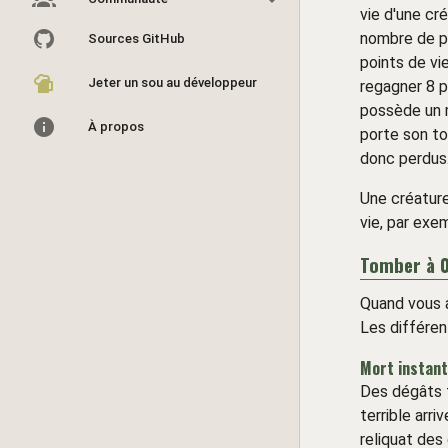
vie d'une cr
nombre de po
Sources GitHub
points de vi
Jeter un sou au développeur
regagner 8 p
possède un m
À propos
porte son to
donc perdus
Une créature
vie, par ex
Tomber à 0
Quand vous a
Les différen
Mort instan
Des dégâts t
terrible arri
reliquat des