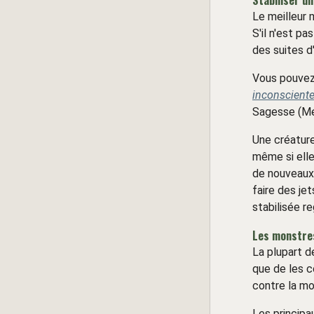
Stabiliser u
Le meilleur 
S'il n'est pa
des suites d
Vous pouvez 
inconscient
Sagesse (Mé
Une créatur
même si elle
de nouveaux 
faire des je
stabilisée r
Les monstres
La plupart d
que de les 
contre la mo
Les principa