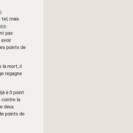
e
 tel, mais
 une
nt pas
 avoir
des points de
 la mort, il
ge regagne
jà à 0 point
 contre la
me deux
de points de