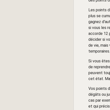
des points d
Les points d
plus se cumu
gagnez d'au
si vous les 
accorde 12 p
décider si v
de vie, mais
temporaires.
Si vous êtes
de reprendre
peuvent tou
cet état. Ma
Vos points d
dégâts ou ju
cas par exem
et qui préci