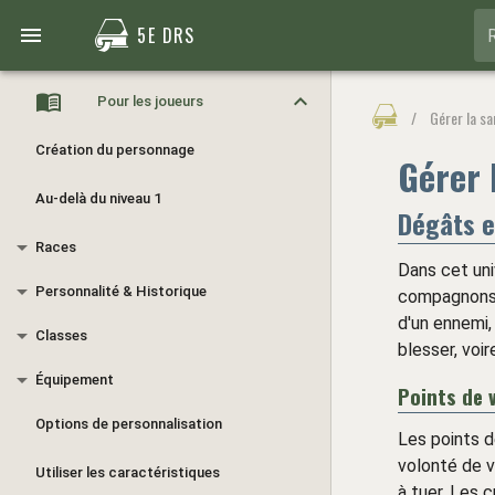
5E DRS
Pour les joueurs
/
Gérer la s
Création du personnage
Gérer 
Au-delà du niveau 1
Dégâts e
Races
Dans cet uni
Personnalité & Historique
compagnons d
d'un ennemi,
Classes
blesser, voir
Équipement
Points de v
Options de personnalisation
Les points d
volonté de vi
Utiliser les caractéristiques
à tuer. Les 