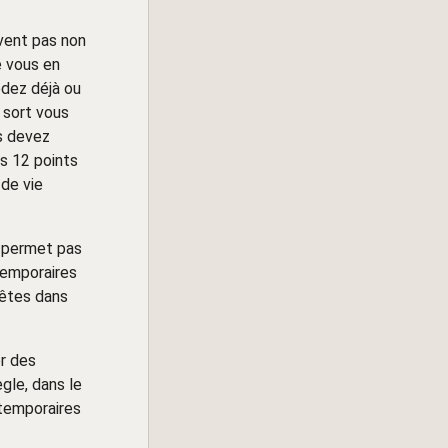
uvent pas non
e vous en
édez déjà ou
 sort vous
s devez
es 12 points
 de vie
s permet pas
temporaires
 êtes dans
er des
gle, dans le
 temporaires