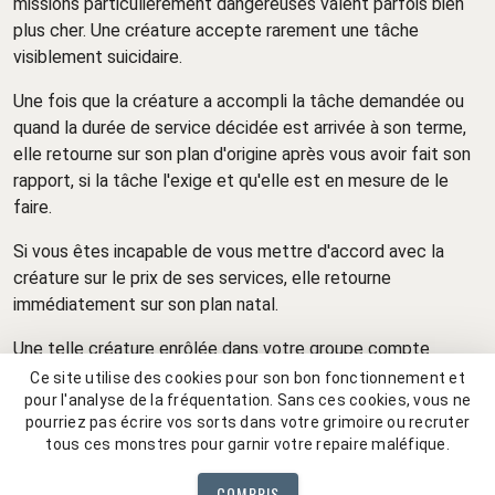
missions particulièrement dangereuses valent parfois bien
plus cher. Une créature accepte rarement une tâche
visiblement suicidaire.
Une fois que la créature a accompli la tâche demandée ou
quand la durée de service décidée est arrivée à son terme,
elle retourne sur son plan d'origine après vous avoir fait son
rapport, si la tâche l'exige et qu'elle est en mesure de le
faire.
Si vous êtes incapable de vous mettre d'accord avec la
créature sur le prix de ses services, elle retourne
immédiatement sur son plan natal.
Une telle créature enrôlée dans votre groupe compte
comme un membre à part entière et reçoit sa part de points
Ce site utilise des cookies pour son bon fonctionnement et
d'expérience.
pour l'analyse de la fréquentation. Sans ces cookies, vous ne
pourriez pas écrire vos sorts dans votre grimoire ou recruter
Source :
tous ces monstres pour garnir votre repaire maléfique.
Manuel des règles
COMPRIS