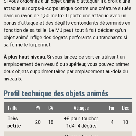
Si vous ordonnez à un objet animé d'attaquer, il a droit à une
attaque au corps-à-corps unique contre une créature située
dans un rayon de 1,50 mètre. Il porte une attaque avec un
bonus d'attaque et des dégâts contondants déterminés en
fonction de sa taille. Le MJ peut tout à fait décider qu'un
objet animé inflige des dégâts perforants ou tranchants si
sa forme le lui permet.
À plus haut niveau
. Si vous lancez ce sort en utilisant un
emplacement de niveau 6 ou supérieur, vous pouvez animer
deux objets supplémentaires par emplacement au-delà du
niveau 5.
Profil technique des objets animés
Taille
PV
CA
Attaque
For
Dex
Très
+8 pour toucher,
20
18
4
18
petite
1d4+4 dégâts