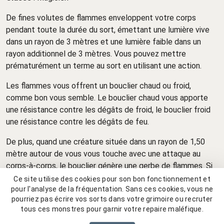
De fines volutes de flammes enveloppent votre corps
pendant toute la durée du sort, émettant une lumière vive
dans un rayon de 3 mètres et une lumière faible dans un
rayon additionnel de 3 mètres. Vous pouvez mettre
prématurément un terme au sort en utilisant une action.
Les flammes vous offrent un bouclier chaud ou froid,
comme bon vous semble. Le bouclier chaud vous apporte
une résistance contre les dégâts de froid, le bouclier froid
une résistance contre les dégâts de feu.
De plus, quand une créature située dans un rayon de 1,50
mètre autour de vous vous touche avec une attaque au
corps-à-corps, le bouclier génère une gerbe de flammes. Si
le bouclier est chaud, il inflige 2d8 dégâts de feu à
Ce site utilise des cookies pour son bon fonctionnement et
l'assaillant, s'il est froid, il lui inflige 2d8 dégâts de froid.
pour l'analyse de la fréquentation. Sans ces cookies, vous ne
pourriez pas écrire vos sorts dans votre grimoire ou recruter
Source :
tous ces monstres pour garnir votre repaire maléfique.
Manuel des règles