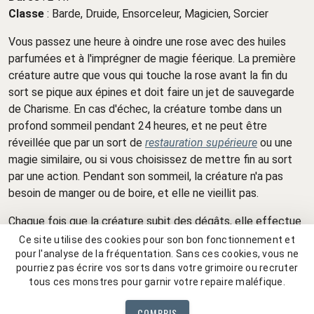
Classe
:
Barde,
Druide,
Ensorceleur,
Magicien,
Sorcier
Vous passez une heure à oindre une rose avec des huiles
parfumées et à l'imprégner de magie féerique. La première
créature autre que vous qui touche la rose avant la fin du
sort se pique aux épines et doit faire un jet de sauvegarde
de Charisme. En cas d'échec, la créature tombe dans un
profond sommeil pendant 24 heures, et ne peut être
réveillée que par un sort de
restauration supérieure
ou une
magie similaire, ou si vous choisissez de mettre fin au sort
par une action. Pendant son sommeil, la créature n'a pas
besoin de manger ou de boire, et elle ne vieillit pas.
Chaque fois que la créature subit des dégâts, elle effectue
un nouveau jet de sauvegarde de Charisme. En cas de
Ce site utilise des cookies pour son bon fonctionnement et
succès, le sort prend fin pour la créature.
pour l'analyse de la fréquentation. Sans ces cookies, vous ne
pourriez pas écrire vos sorts dans votre grimoire ou recruter
Source :
tous ces monstres pour garnir votre repaire maléfique.
Tome of Heroes
COMPRIS