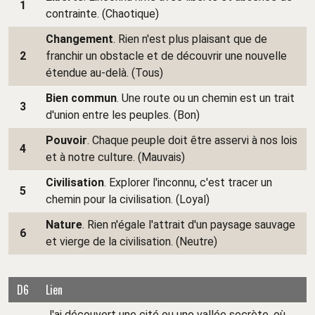
1
contrainte. (Chaotique)
Changement
. Rien n'est plus plaisant que de
2
franchir un obstacle et de découvrir une nouvelle
étendue au-delà. (Tous)
Bien commun
. Une route ou un chemin est un trait
3
d'union entre les peuples. (Bon)
Pouvoir
. Chaque peuple doit être asservi à nos lois
4
et à notre culture. (Mauvais)
Civilisation
. Explorer l'inconnu, c'est tracer un
5
chemin pour la civilisation. (Loyal)
Nature
. Rien n'égale l'attrait d'un paysage sauvage
6
et vierge de la civilisation. (Neutre)
D6
Lien
J'ai découvert une cité ou une vallée secrète, où