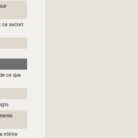
pour
et ce secret
 de ce que
igts.
nnemis
e m'être