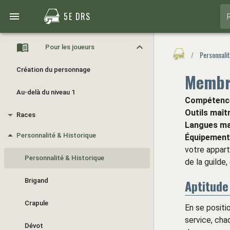
5E DRS
Pour les joueurs
/
Personnali
Création du personnage
Membr
Au-delà du niveau 1
Compétenc
Outils maît
Races
Langues ma
Personnalité & Historique
Équipement
votre appart
Personnalité & Historique
de la guilde
Brigand
Aptitude
Crapule
En se positi
service, ch
Dévot