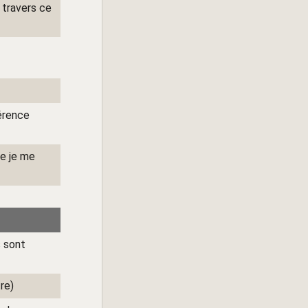
 travers ce
férence
ue je me
s sont
re)