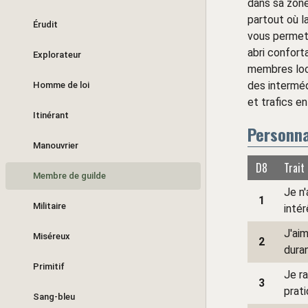
dans sa zone
partout où l
Érudit
vous permet 
abri confort
Explorateur
membres loca
des interméd
Homme de loi
et trafics e
Itinérant
Personna
Manouvrier
D8
Trait
Membre de guilde
Je n'
1
Militaire
intér
J'ai
Miséreux
2
duran
Primitif
Je r
3
prati
Sang-bleu