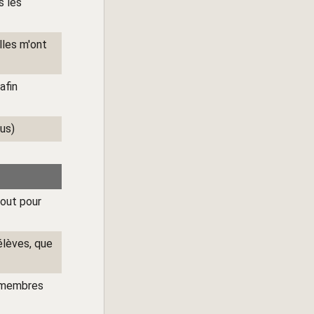
s les
lles m'ont
afin
ous)
tout pour
élèves, que
s membres