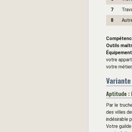
7
Trava
8
Autre
Compétenc
Outils maît
Équipement
votre appart
votre métier
Variante
Aptitude :
Par le truch
des villes d
indésirable 
Votre guilde