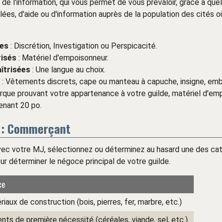
 de l'information, qui vous permet de vous prévaloir, grâce à que
ées, d'aide ou d'information auprès de la population des cités où
es
: Discrétion, Investigation ou Perspicacité.
risés
: Matériel d'empoisonneur.
îtrisées
: Une langue au choix.
: Vêtements discrets, cape ou manteau à capuche, insigne, em
rque prouvant votre appartenance à votre guilde, matériel d'em
enant 20 po.
 : Commerçant
vec votre MJ, sélectionnez ou déterminez au hasard une des ca
ur déterminer le négoce principal de votre guilde.
ce
iaux de construction (bois, pierres, fer, marbre, etc.)
nts de première nécessité (céréales, viande, sel, etc.)