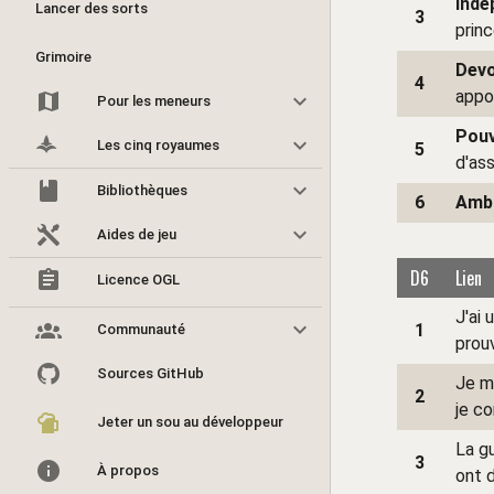
Indé
Lancer des sorts
3
princ
Grimoire
Devo
4
appor
Pour les meneurs
Pouv
8
Les cinq royaumes
5
d'ass
Bibliothèques
6
Ambi
Aides de jeu
D6
Lien
Licence OGL
J'ai 
1
Communauté
prou
Sources GitHub
Je me
2
je c
Jeter un sou au développeur
La g
3
À propos
ont 