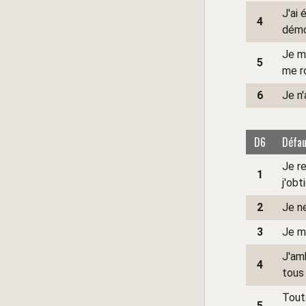
J'ai 
4
démo
Je me
5
me r
6
Je n'
D6
Défau
Je r
1
j'obt
2
Je n
3
Je mé
J'am
4
tous
Tout
5