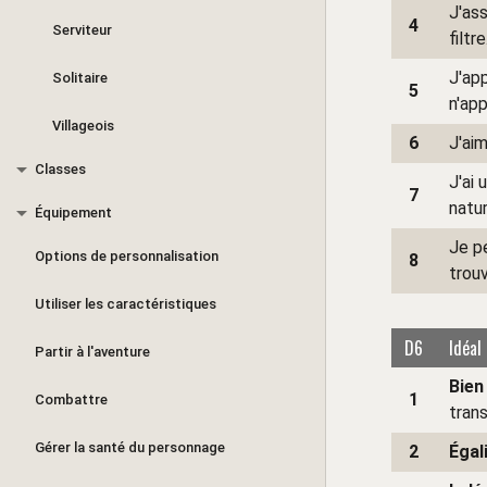
J'ass
4
Serviteur
filtre
J'ap
Solitaire
5
n'ap
Villageois
6
J'aim
Classes
J'ai
7
natur
Équipement
Je p
Options de personnalisation
8
trou
Utiliser les caractéristiques
D6
Idéal
Partir à l'aventure
Bie
1
Combattre
trans
Gérer la santé du personnage
2
Égal