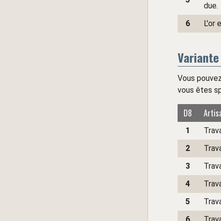
due.
6
L'or 
Variante 
Vous pouvez 
vous êtes sp
D8
Artis
1
Trava
2
Trava
3
Trava
4
Trava
5
Trava
6
Trava