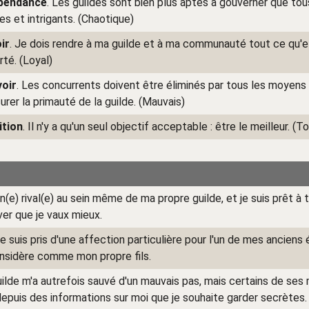
pendance
. Les guildes sont bien plus aptes à gouverner que tou
es et intrigants. (Chaotique)
ir
. Je dois rendre à ma guilde et à ma communauté tout ce qu'e
té. (Loyal)
oir
. Les concurrents doivent être éliminés par tous les moyens 
urer la primauté de la guilde. (Mauvais)
tion
. Il n'y a qu'un seul objectif acceptable : être le meilleur. (T
un(e) rival(e) au sein même de ma propre guilde, et je suis prêt à 
ver que je vaux mieux.
 suis pris d'une affection particulière pour l'un de mes anciens 
onsidère comme mon propre fils.
uilde m'a autrefois sauvé d'un mauvais pas, mais certains de se
depuis des informations sur moi que je souhaite garder secrètes.