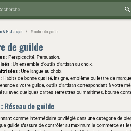
Recherche
té & Historique
/
Membre de guilde
e de guilde
es
: Perspicacité, Persuasion.
risés
: Un ensemble d'outils d'artisan au choix.
îtrisées
: Une langue au choix.
: Habits de bonne qualité, insigne, emblème ou lettre de marqu
enance à votre guilde, outils d'artisan correspondant à votre mé
, étui avec quelques cartes terrestres ou maritimes, bourse cont
 : Réseau de guilde
onnant comme intermédiaire privilégié dans une catégorie de bie
aque guilde s'assure de contrôler au maximum le commerce et l