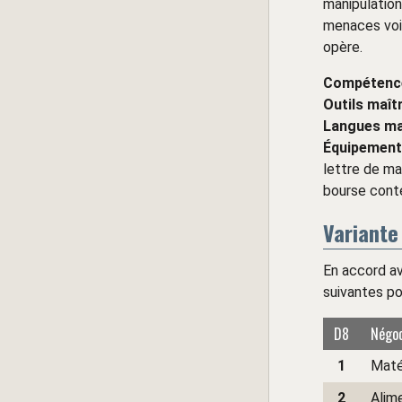
manipulation
menaces voil
opère.
Compétenc
Outils maît
Langues ma
Équipement
lettre de ma
bourse cont
Variante
En accord a
suivantes po
D8
Négo
1
Matér
2
Alime