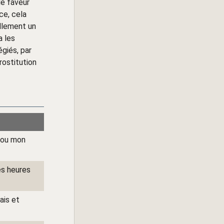
de faveur
ce, cela
ellement un
a les
giés, par
rostitution
é ou mon
es heures
ais et