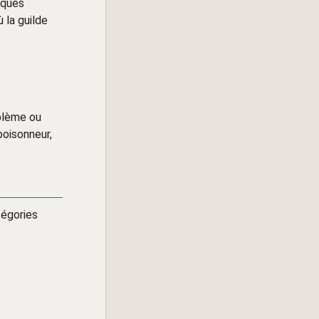
lques
 la guilde
blème ou
poisonneur,
tégories