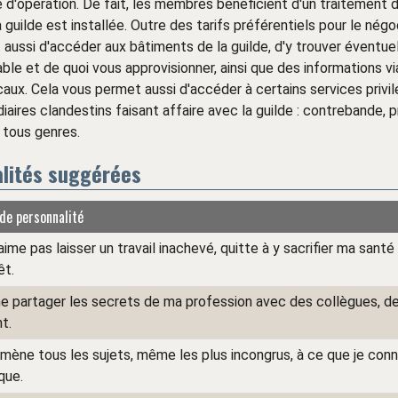
 d'opération. De fait, les membres bénéficient d'un traitement 
a guilde est installée. Outre des tarifs préférentiels pour le négo
aussi d'accéder aux bâtiments de la guilde, d'y trouver éventu
able et de quoi vous approvisionner, ainsi que des informations vi
ux. Cela vous permet aussi d'accéder à certains services privilé
iaires clandestins faisant affaire avec la guilde : contrebande, p
n tous genres.
lités suggérées
 de personnalité
aime pas laisser un travail inachevé, quitte à y sacrifier ma sant
êt.
me partager les secrets de ma profession avec des collègues, d
t.
amène tous les sujets, même les plus incongrus, à ce que je conn
que.