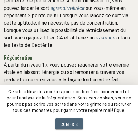
peut être plié par la volonté. À partir du niveau 11, vous
pouvez lancer le sort
agrandir/rétrécir
sur vous-même en
dépensant 2 points de Ki. Lorsque vous lancez ce sort via
cette aptitude, il ne nécessite pas de concentration.
Lorsque vous utilisez la possibilité de rétrécissement du
sort, vous gagnez +1 en CA et obtenez un
avantage
à tous
les tests de Dextérité.
Régénération
À partir du niveau 17, vous pouvez régénérer votre énergie
vitale en laissant l'énergie du sol remonter à travers vos
pieds et circuler en vous, à la façon dont un arbre fait
repousser les branches taillées lorsque le printemps arrive.
Ce site utilise des cookies pour son bon fonctionnement et
En dépensant 6 points de Ki, vous pouvez lancer le sort
pour l'analyse de la fréquentation. Sans ces cookies, vous ne
régénération
sur vous-même tant que vous avez les pieds
pourriez pas écrire vos sorts dans votre grimoire ou recruter
en contact avec la terre. Le sort cesse de faire effet si
tous ces monstres pour garnir votre repaire maléfique.
vous vous déplacez. Vous pouvez utiliser cette aptitude
COMPRIS
une fois entre deux repos longs.
Voie de la faim rassasiée