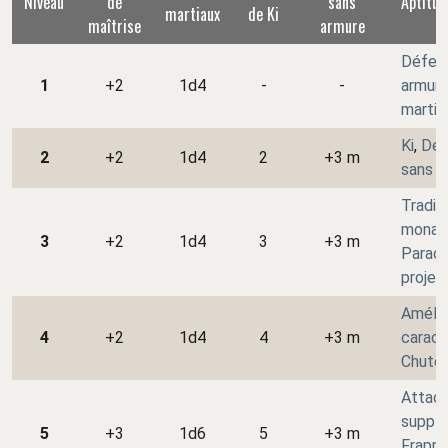
Niveau
de
sans
Aptitud
martiaux
de Ki
maîtrise
armure
Défen
1
+2
1d4
-
-
armur
martia
Ki
,
Dép
2
+2
1d4
2
+3 m
sans a
Tradit
monac
3
+2
1d4
3
+3 m
Parad
projec
Amélio
4
+2
1d4
4
+3 m
caract
Chute 
Attaq
supplé
5
+3
1d6
5
+3 m
Frapp