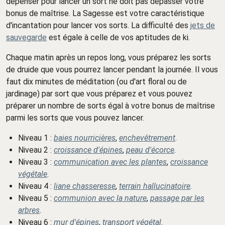
dépenser pour lancer un sort ne doit pas dépasser votre
bonus de maîtrise. La Sagesse est votre caractéristique
d'incantation pour lancer vos sorts. La difficulté des
jets de
sauvegarde
est égale à celle de vos aptitudes de ki.
Chaque matin après un repos long, vous préparez les sorts
de druide que vous pourrez lancer pendant la journée. Il vous
faut dix minutes de méditation (ou d'art floral ou de
jardinage) par sort que vous préparez et vous pouvez
préparer un nombre de sorts égal à votre bonus de maîtrise
parmi les sorts que vous pouvez lancer.
Niveau 1 :
baies nourricières
,
enchevêtrement
.
Niveau 2 :
croissance d'épines
,
peau d'écorce
.
Niveau 3 :
communication avec les plantes
,
croissance
végétale
.
Niveau 4 :
liane chasseresse
,
terrain hallucinatoire
.
Niveau 5 :
communion avec la nature
,
passage par les
arbres
.
Niveau 6 :
mur d'épines
,
transport végétal
.