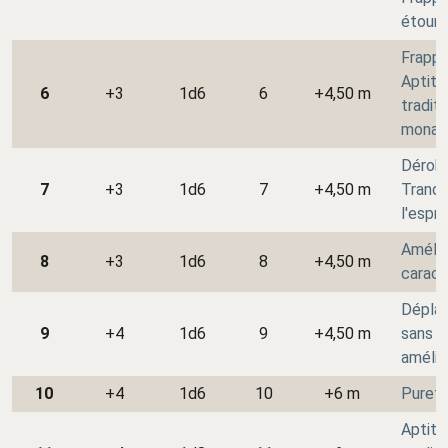
étourd
Frappe
Aptitu
6
+3
1d6
6
+4,50 m
traditi
monac
Dérob
7
+3
1d6
7
+4,50 m
Tranqui
l'espri
Amélio
8
+3
1d6
8
+4,50 m
caract
Dépla
9
+4
1d6
9
+4,50 m
sans a
amélio
10
+4
1d6
10
+6 m
Pureté
Aptitu