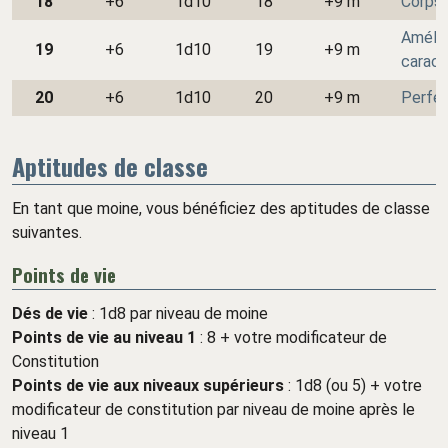
18
+6
1d10
18
+9 m
Corps 
Amélio
19
+6
1d10
19
+9 m
caract
20
+6
1d10
20
+9 m
Perfec
Aptitudes de classe
En tant que moine, vous bénéficiez des aptitudes de classe
suivantes.
Points de vie
Dés de vie
: 1d8 par niveau de moine
Points de vie au niveau 1
: 8 + votre modificateur de
Constitution
Points de vie aux niveaux supérieurs
: 1d8 (ou 5) + votre
modificateur de constitution par niveau de moine après le
niveau 1