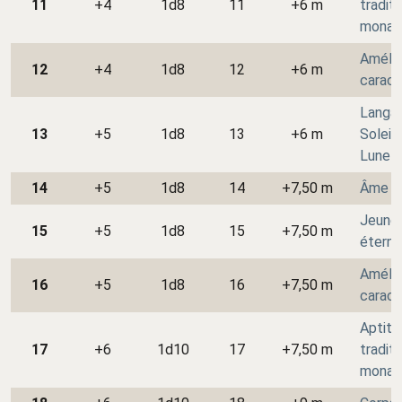
11
+4
1d8
11
+6 m
traditi
monac
Amélio
12
+4
1d8
12
+6 m
caract
Langa
13
+5
1d8
13
+6 m
Soleil 
Lune
14
+5
1d8
14
+7,50 m
Âme d
Jeune
15
+5
1d8
15
+7,50 m
éterne
Amélio
16
+5
1d8
16
+7,50 m
caract
Aptitu
17
+6
1d10
17
+7,50 m
traditi
monac