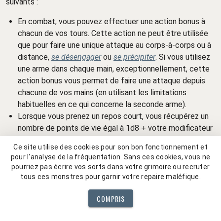
suivants :
En combat, vous pouvez effectuer une action bonus à
chacun de vos tours. Cette action ne peut être utilisée
que pour faire une unique attaque au corps-à-corps ou à
distance,
se désengager
ou
se précipiter
. Si vous utilisez
une arme dans chaque main, exceptionnellement, cette
action bonus vous permet de faire une attaque depuis
chacune de vos mains (en utilisant les limitations
habituelles en ce qui concerne la seconde arme).
Lorsque vous prenez un repos court, vous récupérez un
nombre de points de vie égal à 1d8 + votre modificateur
de Constitution s'il ne vous reste pas plus de la moitié
Ce site utilise des cookies pour son bon fonctionnement et
de vos points de vie.
pour l'analyse de la fréquentation. Sans ces cookies, vous ne
pourriez pas écrire vos sorts dans votre grimoire ou recruter
Pisteur : un rôdeur alternatif
tous ces monstres pour garnir votre repaire maléfique.
Pour obtenir un rôdeur moins basé sur la magie, vous pouvez
COMPRIS
opter pour l'aptitude rustique dès que le personnage atteint
le niveau 3. Cette aptitude réduit votre accès à la magie et,