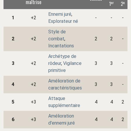
maîtrise
er
e
1
2
Ennemi juré
,
1
+2
-
-
-
Explorateur né
Style de
2
+2
combat
,
2
2
-
Incantations
Archétype de
3
+2
rôdeur
,
Vigilance
3
3
-
primitive
Amélioration de
4
+2
3
3
-
caractéristiques
Attaque
5
+3
4
4
2
supplémentaire
Amélioration
6
+3
4
4
2
d'ennemi juré