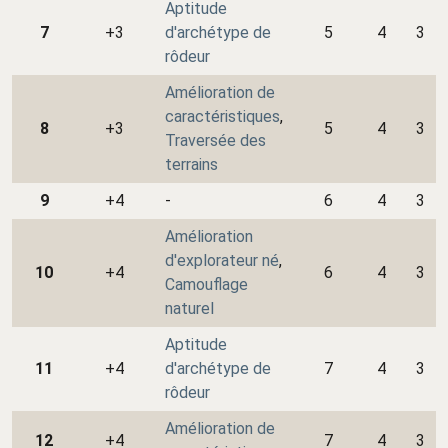
Aptitude
7
+3
d'archétype de
5
4
3
rôdeur
Amélioration de
caractéristiques
,
8
+3
5
4
3
Traversée des
terrains
9
+4
-
6
4
3
Amélioration
d'explorateur né
,
10
+4
6
4
3
Camouflage
naturel
Aptitude
11
+4
d'archétype de
7
4
3
rôdeur
Amélioration de
12
+4
7
4
3