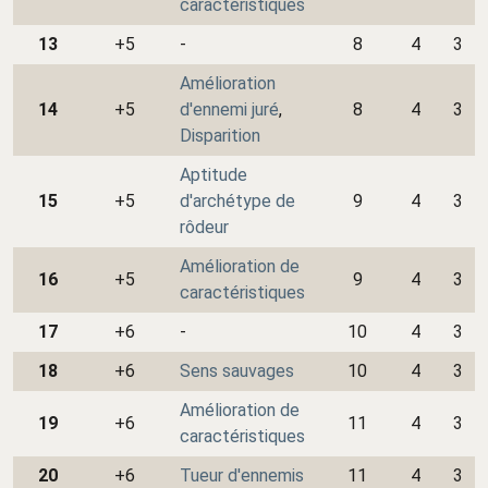
caractéristiques
13
+5
-
8
4
3
Amélioration
14
+5
d'ennemi juré
,
8
4
3
Disparition
Aptitude
15
+5
d'archétype de
9
4
3
rôdeur
Amélioration de
16
+5
9
4
3
caractéristiques
17
+6
-
10
4
3
18
+6
Sens sauvages
10
4
3
Amélioration de
19
+6
11
4
3
caractéristiques
20
+6
Tueur d'ennemis
11
4
3