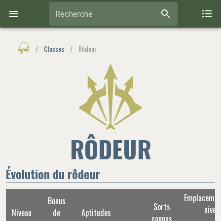
Recherche
/
Classes
/
Rôdeur
RÔDEUR
Évolution du rôdeur
Emplacement
Bonus
Sorts
nivea
Niveau
de
Aptitudes
connus