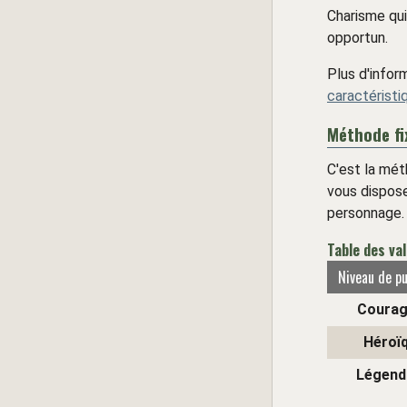
Charisme qui
opportun.
Plus d'infor
caractéristi
Méthode fi
C'est la mét
vous dispose
personnage.
Table des val
Niveau de p
Courag
Héroï
Légend