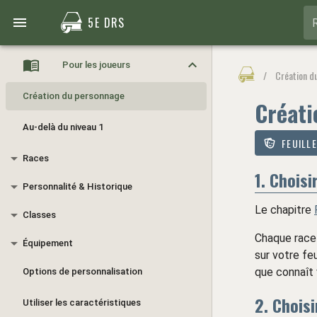
5E DRS
Pour les joueurs
/
Création d
Création du personnage
Créati
Au-delà du niveau 1
FEUILL
Races
1. Choisi
Personnalité & Historique
Le chapitre
Classes
Chaque race 
Équipement
sur votre fe
que connaît
Options de personnalisation
2. Choisi
Utiliser les caractéristiques