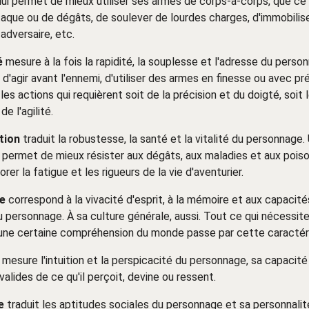
e lui permet de mieux utiliser ses armes de corps-à-corps, que ce 
aque ou de dégâts, de soulever de lourdes charges, d'immobilise
adversaire, etc.
é
mesure à la fois la rapidité, la souplesse et l'adresse du person
n d'agir avant l'ennemi, d'utiliser des armes en finesse ou avec pré
les actions qui requièrent soit de la précision et du doigté, soit 
 de l'agilité.
tion
traduit la robustesse, la santé et la vitalité du personnage.
 permet de mieux résister aux dégâts, aux maladies et aux poiso
rer la fatigue et les rigueurs de la vie d'aventurier.
ce
correspond à la vivacité d'esprit, à la mémoire et aux capacit
 personnage. À sa culture générale, aussi. Tout ce qui nécessite
 une certaine compréhension du monde passe par cette caractéri
mesure l'intuition et la perspicacité du personnage, sa capacité 
valides de ce qu'il perçoit, devine ou ressent.
e
traduit les aptitudes sociales du personnage et sa personnalité