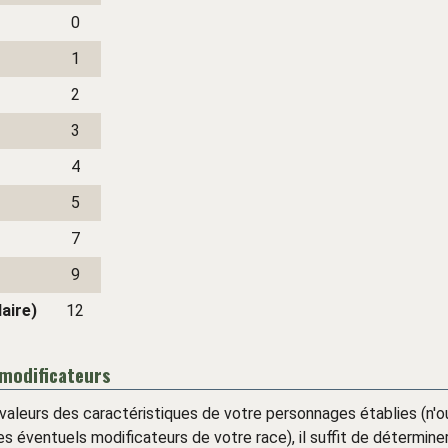
0
1
2
3
4
5
7
9
aire)
12
 modificateurs
 valeurs des caractéristiques de votre personnages établies (n'o
les éventuels modificateurs de votre race), il suffit de déterminer