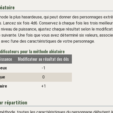
éatoire
thode la plus hasardeuse, qui peut donner des personnages ext
s. Lancez six fois 4d6. Conservez à chaque fois les trois meilleu
niveau de puissance, ajustez chaque résultat selon le modificat
e suivante. Une fois que vous avez déterminé six valeurs, assoc
s avec l'une des caractéristiques de votre personnage.
dificateurs pour la méthode aléatoire
uissance
Modificateur au résultat des dés
eux
-1
que
0
aire
+1
r répartition
méthode, toutes les caractéristiques du personnage débutent à