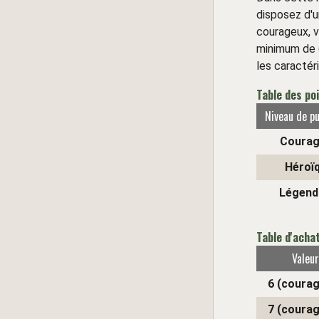
disposez d'u
courageux, v
minimum de 6
les caractér
Table des po
Niveau de p
Courag
Héroï
Légend
Table d'acha
Valeur
6 (coura
7 (coura