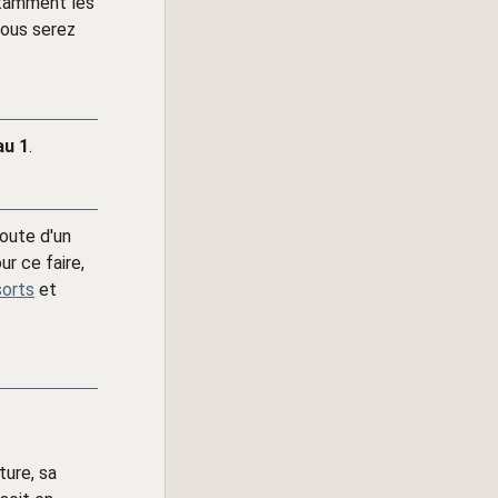
notamment les
Vous serez
au 1
.
oute d'un
ur ce faire,
sorts
et
ture, sa