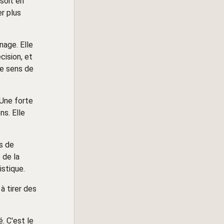
soit en
r plus
nage. Elle
cision, et
le sens de
 Une forte
ns. Elle
és de
 de la
stique.
à tirer des
. C'est le