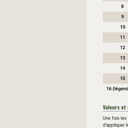
8
9
10
11
12
13
14
15
16 (légend
Valeurs et
Une fois les
d'appliquer 