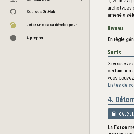
1, veillez à
archétypes d
Sources GitHub
amené à séle
Jeter un sou au développeur
Niveau
À propos
En règle gén
Sorts
Si vous avez
certain nombr
vous pouvez 
Listes de so
4. Déter
CALCUL
La
Force
mes