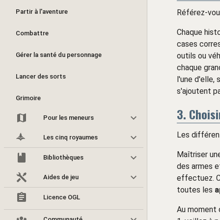
Partir à l'aventure
Référez-vou
Chaque hist
Combattre
cases corres
Gérer la santé du personnage
outils ou véh
chaque grand
Lancer des sorts
l'une d'elle
s'ajoutent p
Grimoire
3. Chois
Pour les meneurs
Les différe
8
Les cinq royaumes
Maîtriser une
Bibliothèques
des armes et
Aides de jeu
effectuez. C
toutes les
a
Licence OGL
Au moment du
Communauté