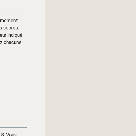
rêmement
rs scores.
eur indiqué
iez chacune
 8. Vous