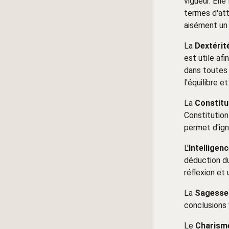
vigueur. Ell
termes d'att
aisément un 
La
Dextérit
est utile afi
dans toutes 
l'équilibre et
La
Constitu
Constitution
permet d'igno
L'
Intelligen
déduction du
réflexion et
La
Sagesse
conclusions 
Le
Charism