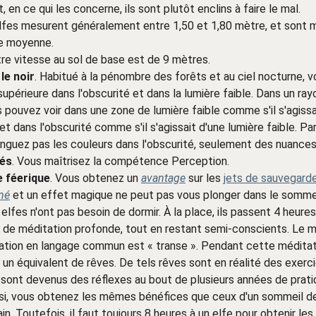
 en ce qui les concerne, ils sont plutôt enclins à faire le mal.
elfes mesurent généralement entre 1,50 et 1,80 mètre, et sont m
le moyenne.
tre vitesse au sol de base est de 9 mètres.
le noir
. Habitué à la pénombre des forêts et au ciel nocturne, v
 supérieure dans l'obscurité et dans la lumière faible. Dans un ra
 pouvez voir dans une zone de lumière faible comme s'il s'agissa
et dans l'obscurité comme s'il s'agissait d'une lumière faible. Pa
inguez pas les couleurs dans l'obscurité, seulement des nuances 
sés
. Vous maîtrisez la compétence Perception.
 féerique
. Vous obtenez un
avantage
sur les
jets de sauvegard
mé
et un effet magique ne peut pas vous plonger dans le sommei
 elfes n'ont pas besoin de dormir. À la place, ils passent 4 heures
 de méditation profonde, tout en restant semi-conscients. Le m
ation en langage commun est « transe ». Pendant cette méditat
 un équivalent de rêves. De tels rêves sont en réalité des exerc
sont devenus des réflexes au bout de plusieurs années de prati
nsi, vous obtenez les mêmes bénéfices que ceux d'un sommeil d
n. Toutefois, il faut toujours 8 heures à un elfe pour obtenir les