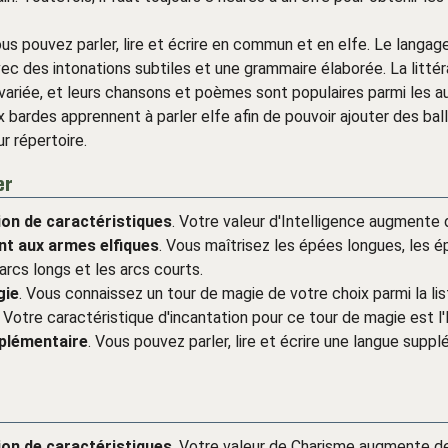
ous pouvez parler, lire et écrire en commun et en elfe. Le langag
avec des intonations subtiles et une grammaire élaborée. La littér
 variée, et leurs chansons et poèmes sont populaires parmi les a
bardes apprennent à parler elfe afin de pouvoir ajouter des bal
ur répertoire.
er
on de caractéristiques
. Votre valeur d'Intelligence augmente 
t aux armes elfiques
. Vous maîtrisez les épées longues, les 
arcs longs et les arcs courts.
gie
. Vous connaissez un tour de magie de votre choix parmi la li
 Votre caractéristique d'incantation pour ce tour de magie est l'
plémentaire
. Vous pouvez parler, lire et écrire une langue supp
on de caractéristiques
. Votre valeur de Charisme augmente de