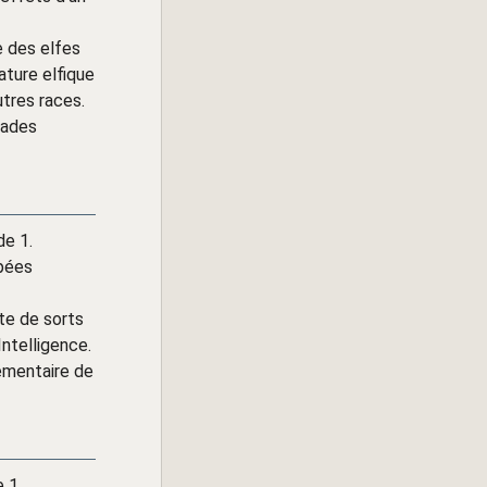
e des elfes
ature elfique
utres races.
lades
de 1.
épées
ste de sorts
Intelligence.
lémentaire de
 1.