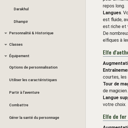
repos long.
Darakhul
Langues
. V
est fluide, 
Dhampir
est riche et
De nombreux 
Personnalité & Historique
elfiques à le
Classes
Elfe d'aeth
Équipement
Augmentati
Options de personnalisation
Entraînemen
courtes, les 
Utiliser les caractéristiques
Tour de ma
de magicien.
Partir à l'aventure
Langue sup
votre choix.
Combattre
Elfe de fer
Gérer la santé du personnage
Augmentati