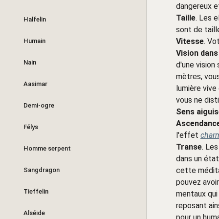
dangereux et,
Taille
. Les 
Halfelin
sont de tail
Vitesse
. Vo
Humain
Vision dans 
Nain
d'une vision
mètres, vous
Aasimar
lumière vive 
vous ne dist
Demi-ogre
Sens aigui
Ascendance
Félys
l'effet
char
Transe
. Les
Homme serpent
dans un état
cette médit
Sangdragon
pouvez avoir
Tieffelin
mentaux qui 
reposant ai
Alséide
pour un humai