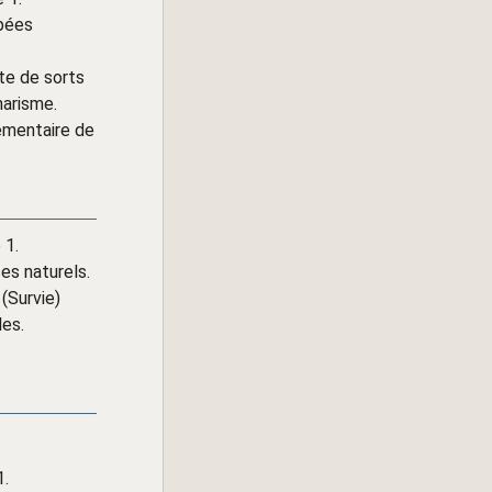
épées
ste de sorts
harisme.
lémentaire de
 1.
es naturels.
(Survie)
les.
1.