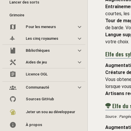
Lancer des sorts
Entraînemen
courtes, les 
Grimoire
Tour de ma
Pour les meneurs
de barde. Vo
Langue sup
8
Les cinq royaumes
votre choix.
Bibliothèques
Elfe des sy
Aides de jeu
Augmentati
Créature d
Licence OGL
Vous obtenez
lorsque vous
Communauté
Artisans r
Sources GitHub
Elfe du 
Jeter un sou au développeur
Source : Pangée
À propos
Augmentati