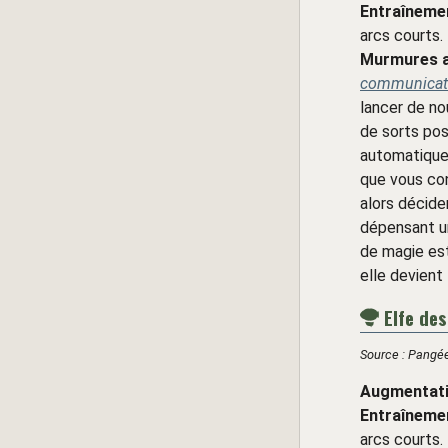
Entraînemen
arcs courts.
Murmures 
communicati
lancer de no
de sorts pos
automatique
que vous co
alors décide
dépensant un
de magie est
elle devient
Elfe des
Source : Pangée
Augmentati
Entraînemen
arcs courts.