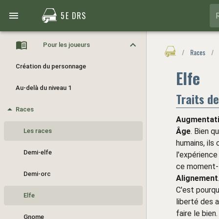
5E DRS
Pour les joueurs
/
Races
/
Création du personnage
Elfe
Au-delà du niveau 1
Traits de
Races
Augmentati
Âge
. Bien q
Les races
humains, ils
Demi-elfe
l'expérience
ce moment-là
Demi-orc
Alignement
C'est pourqu
Elfe
liberté des a
faire le bien
Gnome