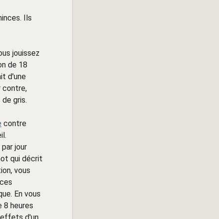
inces. Ils
ous jouissez
yon de 18
it d'une
r contre,
de gris.
e
contre
l.
 par jour
ot qui décrit
ion, vous
ices
que. En vous
e 8 heures
 effets d'un