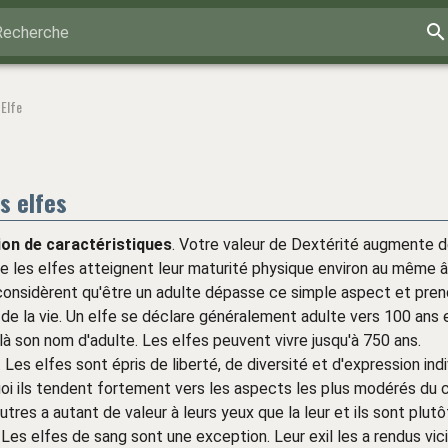
Recherche
Elfe
s elfes
on de caractéristiques
. Votre valeur de Dextérité augmente d
ue les elfes atteignent leur maturité physique environ au même 
 considèrent qu'être un adulte dépasse ce simple aspect et pr
 de la vie. Un elfe se déclare généralement adulte vers 100 ans e
 son nom d'adulte. Les elfes peuvent vivre jusqu'à 750 ans.
. Les elfes sont épris de liberté, de diversité et d'expression indi
oi ils tendent fortement vers les aspects les plus modérés du 
utres a autant de valeur à leurs yeux que la leur et ils sont plutô
. Les elfes de sang sont une exception. Leur exil les a rendus vic