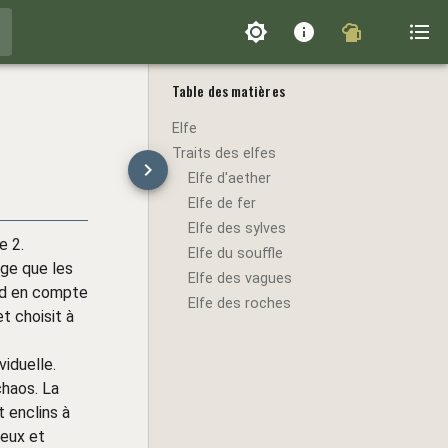
Table des matières
Elfe
Traits des elfes
Elfe d'aether
Elfe de fer
Elfe des sylves
e 2.
Elfe du souffle
âge que les
Elfe des vagues
end en compte
Elfe des roches
t choisit à
viduelle.
chaos. La
t enclins à
ieux et